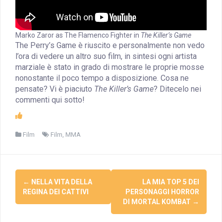
Marko Zaror as The Flamenco Fighter in
The Killer’s Game
The Perry’s Game è riuscito e personalmente non vedo
l’ora di vedere un altro suo film, in sintesi ogni artista
marziale è stato in grado di mostrare le proprie mosse
nonostante il poco tempo a disposizione. Cosa ne
pensate? Vi è piaciuto
The Killer’s Game
? Ditecelo nei
commenti qui sotto!
Film
Film
,
MMA
Navigazione
←
NELLA VITA DELLA
LA MIA TOP 5 DEI
Articolo
REGINA DEI CATTIVI
PERSONAGGI HORROR
DI MORTAL KOMBAT
→