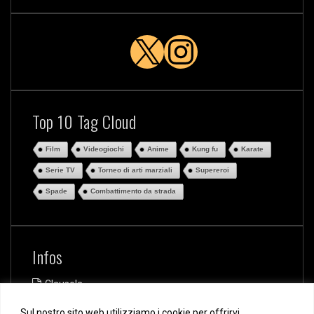
X
Instagra
Top 10 Tag Cloud
Film
Videogiochi
Anime
Kung fu
Karate
Serie TV
Torneo di arti marziali
Supereroi
Spade
Combattimento da strada
Infos
Clausola
Politiche sulle privacy e sui cookie
Sul nostro sito web utilizziamo i cookie per offrirvi
Su di me