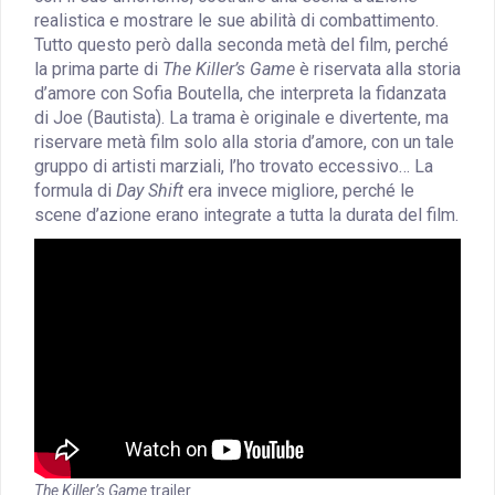
realistica e mostrare le sue abilità di combattimento.
Tutto questo però dalla seconda metà del film, perché
la prima parte di
The Killer’s Game
è riservata alla storia
d’amore con Sofia Boutella, che interpreta la fidanzata
di Joe (Bautista). La trama è originale e divertente, ma
riservare metà film solo alla storia d’amore, con un tale
gruppo di artisti marziali, l’ho trovato eccessivo… La
formula di
Day Shift
era invece migliore, perché le
scene d’azione erano integrate a tutta la durata del film.
The Killer’s Game
trailer