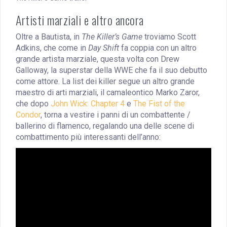
Artisti marziali e altro ancora
Oltre a Bautista, in
The Killer’s Game
troviamo Scott
Adkins, che come in
Day Shift
fa coppia con un altro
grande artista marziale, questa volta con Drew
Galloway, la superstar della WWE che fa il suo debutto
come attore. La list dei killer segue un altro grande
maestro di arti marziali, il camaleontico Marko Zaror,
che dopo
John Wick: Chapter 4
e
The Fist of the
Condor
, torna a vestire i panni di un combattente /
ballerino di flamenco, regalando una delle scene di
combattimento più interessanti dell’anno: