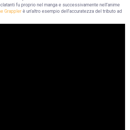
eclatanti fu proprio nel manga e successivamente nell’anime
he Grappler
è un’altro esempio dell’accuratezza del tributo ad