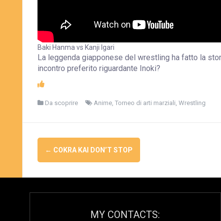
Baki Hanma vs Kanji Igari
La leggenda giapponese del wrestling ha fatto la stor
incontro preferito riguardante Inoki?
Da scoprire
Anime
,
Torneo di arti marziali
,
Wrestling
Navigazione
←
COKRA KAI DON’T STOP
Articolo
MY CONTACTS: