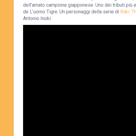
dell’amato campione giapponese. Uno dei tributi più 
de L’uomo Tigre. Un personaggi della serie di
Baki: T
Antonio Inoki.