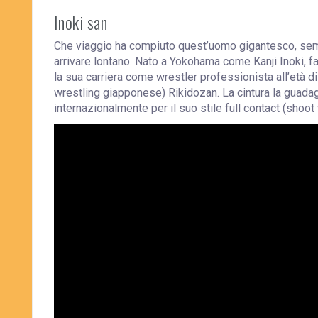
Inoki san
Che viaggio ha compiuto quest’uomo gigantesco, semp
arrivare lontano. Nato a Yokohama come Kanji Inoki, f
la sua carriera come wrestler professionista all’età d
wrestling giapponese) Rikidozan. La cintura la guada
internazionalmente per il suo stile full contact (sho