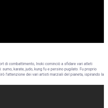
ort di combattimento, Inoki cominciò a sfidare vari atleti
di: sumo, karate, judo, kung fu e persino pugilato. Fu proprio
 l’attenzione dei vari artisti marziali del pianeta, ispirando la