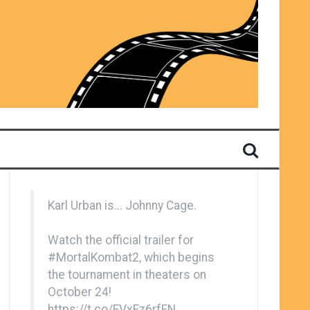
Karl Urban is... Johnny Cage.
Watch the official trailer for
#MortalKombat2
, which begins
the tournament in theaters on
October 24!
https://t.co/EVxFz6rfFN